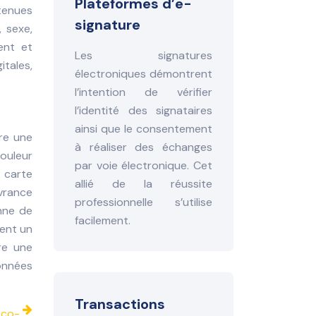
Plateformes d’e-
ntenues
signature
 sexe,
ent et
Les signatures
tales,
électroniques démontrent
l’intention de vérifier
l’identité des signataires
ainsi que le consentement
re une
à réaliser des échanges
couleur
par voie électronique. Cet
 carte
allié de la réussite
ivrance
professionnelle s’utilise
nne de
facilement.
vent un
re une
onnées
Transactions
éco-