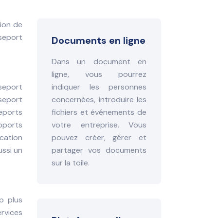
tion de
seport
Documents en ligne
Dans un document en
ligne, vous pourrez
sseport
indiquer les personnes
sseport
concernées, introduire les
eports
fichiers et événements de
roports
votre entreprise. Vous
ication
pouvez créer, gérer et
ussi un
partager vos documents
sur la toile.
p plus
ervices