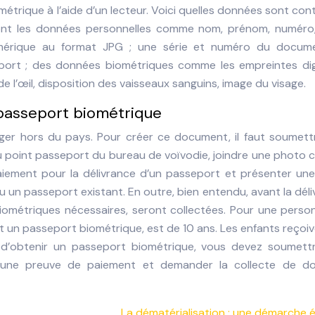
étrique à l’aide d’un lecteur. Voici quelles données sont co
ont les données personnelles comme nom, prénom, numéro,
umérique au format JPG ; une série et numéro du docum
eport ; des données biométriques comme les empreintes digi
s de l’œil, disposition des vaisseaux sanguins, image du visage.
passeport biométrique
ger hors du pays. Pour créer ce document, il faut soumett
 point passeport du bureau de voïvodie, joindre une photo 
paiement pour la délivrance d’un passeport et présenter une
ou un passeport existant. En outre, bien entendu, avant la dél
ométriques nécessaires, seront collectées. Pour une perso
est un passeport biométrique, est de 10 ans. Les enfants reçoi
n d’obtenir un passeport biométrique, vous devez soumett
une preuve de paiement et demander la collecte de d
La dématérialisation : une démarche 