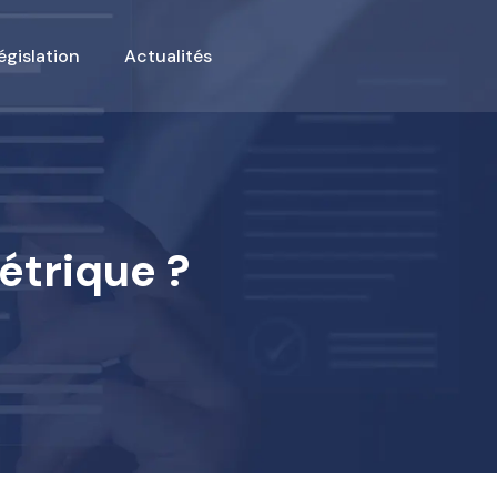
égislation
Actualités
étrique ?